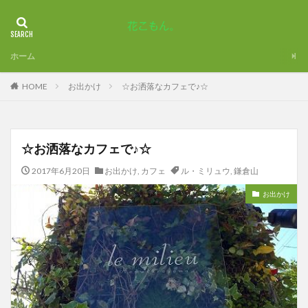
ホーム
HOME
お出かけ
☆お洒落なカフェで♪☆
☆お洒落なカフェで♪☆
2017年6月20日
お出かけ
,
カフェ
ル・ミリュウ
,
鎌倉山
お出かけ