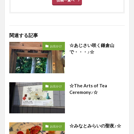
投稿一覧へ
関連する記事
☆あじさい咲く鎌倉山
お出かけ
で・・・♪☆
☆The Arts of Tea
お出かけ
Ceremony♪☆
☆みなとみらいの聖夜♪☆
お出かけ