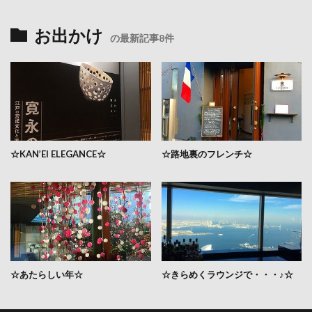
お出かけ
の最新記事8件
☆KAN’EI ELEGANCE☆
☆路地裏のフレンチ☆
☆あたらしい年☆
☆きらめくラウンジで・・・♪☆